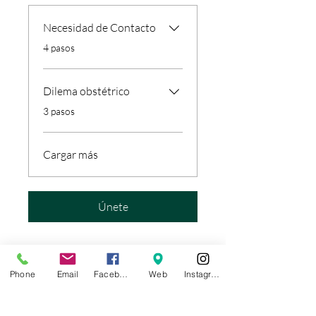
Necesidad de Contacto
.
4 pasos
Dilema obstétrico
.
3 pasos
Cargar más
Únete
Phone
Email
Facebook
Web
Instagram
Instructores