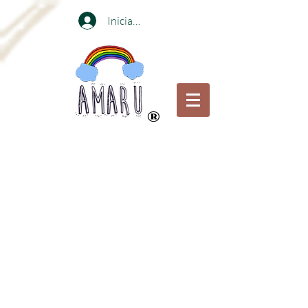
Iniciar sesión
®
Compra online o visita nuestras
tiendas en
Bogotá y Medellin
Portabebés certificados para el bienestar de
las caderas por el Instituto internacional de
displacia de Cadera
Envíos gratis en Portabebés a ciudades
principales
pagando a través de Transferencia Bancaria