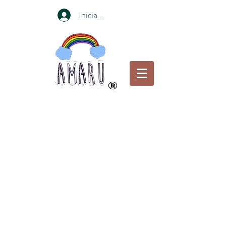
Iniciar sesión
®
Compra online o visita nuestras
tiendas en
Bogotá y Medellin
Portabebés certificados para el bienestar de
las caderas por el Instituto internacional de
displacia de Cadera
Envíos gratis en Portabebés a ciudades
principales
pagando a través de Transferencia Bancaria