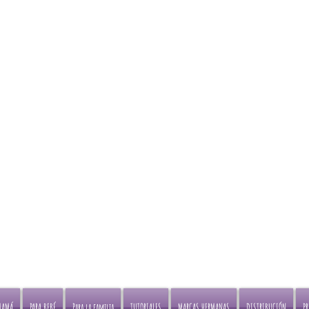
Envíos gratis en Portabe
Compra online o visita nuestras
ciudades principales
tiendas en
Bogotá y Medellin
pagando a través de Transf
Bancaria
MAMÁ
PARA BEBÉ
Para la familia
TUTORIALES
MARCAS HERMANAS
DISTRIBUCIÓN
P