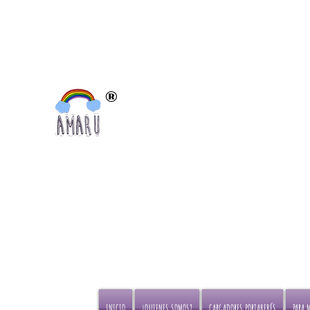
®
Portabebés certificados para el
bienestar de las caderas por el
Instituto internacional de displacia de
Cadera
INICIO
¿QUIENES SOMOS?
CARGADORES PORTABEBÉS
PARA 