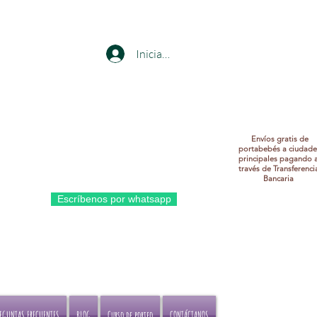
Iniciar sesión
Envíos gratis de
portabebés a ciudade
principales pagando 
través de Transferenci
Bancaria
bés a
Escríbenos por whatsapp
erencia
REGUNTAS FRECUENTES
BLOG
Curso de porteo
CONTÁCTANOS