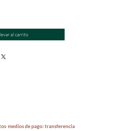
levar al carrito
tos medios
de pago:
transferencia