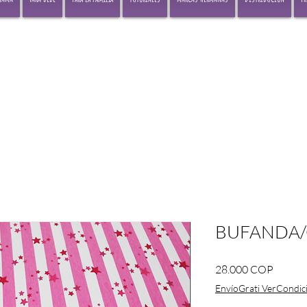
BUFANDA/
Precio
28.000 COP
EnvíoGrati VerCondic