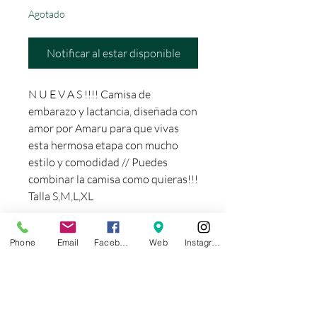
Agotado
Notificar al estar disponible
N U E V A S !!!! Camisa de
embarazo y lactancia, diseñada con
amor por Amaru para que vivas
esta hermosa etapa con mucho
estilo y comodidad // Puedes
combinar la camisa como quieras!!!
Talla S,M,L,XL
Phone
Email
Facebook
Web
Instagram
FORMAS DE PAGO
¡ENVIO GRATIS!
Solo para Portabebés.
Usando
unicamente estos medios
de pago:
transferencia