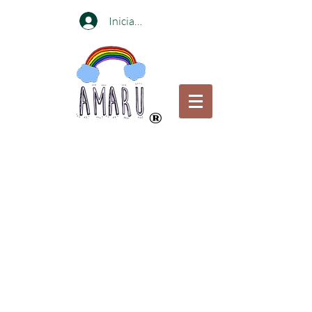
Iniciar sesión
®
Compra online o visita nuestras
tiendas en
Bogotá y Medellin
Portabebés certificados para el bienestar de
las caderas por el Instituto internacional de
displacia de Cadera
Envíos gratis en Portabebés a ciudades
principales
pagando a través de Transferencia Bancaria