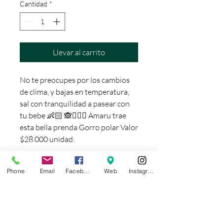
Cantidad
*
Llevar al carrito
No te preocupes por los cambios
de clima, y bajas en temperatura,
sal con tranquilidad a pasear con
tu bebe 👶🏻 🙈🙋🏻‍♂️ Amaru trae
esta bella prenda Gorro polar Valor
$28.000 unidad.
Phone
Email
Facebook
Web
Instagram
FORMAS DE PAGO
¡ENVIO GRATIS!
Solo para Portabebés.
Usando