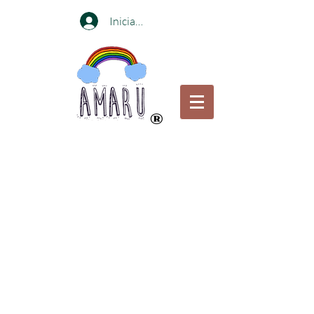
Iniciar sesión
®
Compra online o visita nuestras
tiendas en
Bogotá y Medellin
Portabebés certificados para el bienestar de
las caderas por el Instituto internacional de
displacia de Cadera
Envíos gratis en Portabebés a ciudades
principales
pagando a través de Transferencia Bancaria