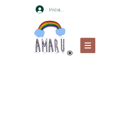
Iniciar sesión
®
Compra online o visita nuestras
tiendas en
Bogotá y Medellin
Portabebés certificados para el bienestar de
las caderas por el Instituto internacional de
displacia de Cadera
Envíos gratis en Portabebés a ciudades
principales
pagando a través de Transferencia Bancaria