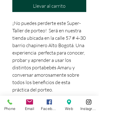
Llevar al carrito
¡No puedes perderte este Super-
Taller de porteo! Será en nuestra
tienda ubicada en la calle 57 # 4-30
barrio chapinero Alto Bogotá. Una
experiencia perfecta para conocer,
probar y aprender a usar los
distintos portabebés Amaru y
conversar amorosamente sobre
todos los beneficios de esta
práctica del porteo.
Phone
Email
Facebook
Web
Instagram
FORMAS DE PAGO
¡ENVIO GRATIS!
Solo para Portabebés.
Usando