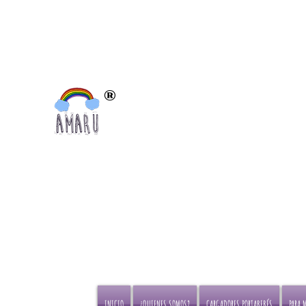
®
Portabebés certificados para el
bienestar de las caderas por el
Instituto internacional de displacia de
Cadera
INICIO
¿QUIENES SOMOS?
CARGADORES PORTABEBÉS
PARA 