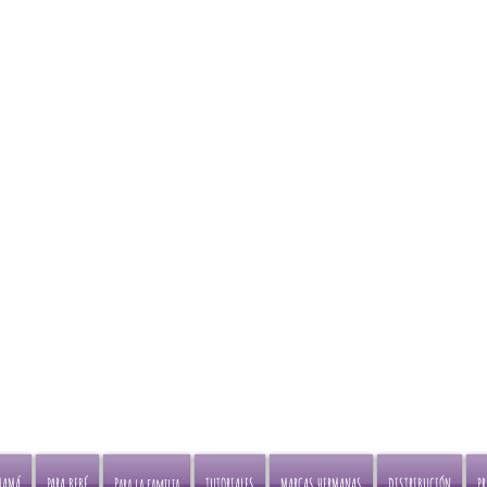
Envíos gratis en Portabe
Compra online o visita nuestras
ciudades principales
tiendas en
Bogotá y Medellin
pagando a través de Transf
Bancaria
MAMÁ
PARA BEBÉ
Para la familia
TUTORIALES
MARCAS HERMANAS
DISTRIBUCIÓN
P