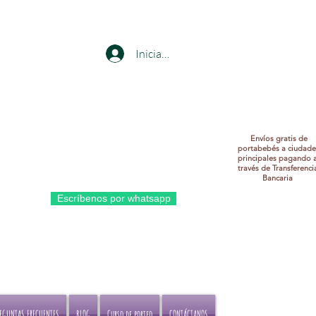
Iniciar sesión
Envíos gratis de
portabebés a ciudade
principales pagando 
través de Transferenci
Bancaria
bés a
Escríbenos por whatsapp
erencia
REGUNTAS FRECUENTES
BLOG
Curso de porteo
CONTÁCTANOS