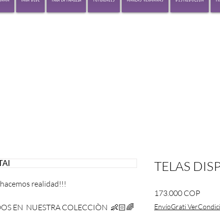
TELAS DIS
a hacemos realidad!!!
Preci
173.000 COP
ADOS EN NUESTRA COLECCIÒN 👶🏻🌈
EnvíoGrati VerCondic