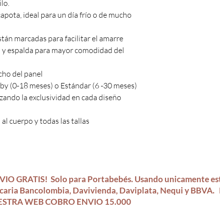
lo.
*** Es importante que
capota, ideal para un día frío o de mucho
están sujetas a cambio
***
están marcadas para facilitar el amarre
s y espalda para mayor comodidad del
ncho del panel
aby (0-18 meses) o Estándar (6 -30 meses)
zando la exclusividad en cada diseño
al cuerpo y todas las tallas
VIO GRATIS!
Solo para Portabebés.
Usando unicamente es
caria Bancolombia, Davivienda, Daviplata, Nequi y BBV
STRA WEB COBRO ENVIO 15.000