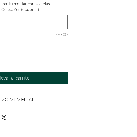
zar tu mei Tai con las telas
 Colección. (opcional)
0/500
levar al carrito
O MI MEI TAI.
izar tu mei Tai ergonómico eligiendo
 mas te guste (para tiras y faja) y
telas estampadas (para el panel, uno
a). Una vez haces tu selección puedes
ros para hacer tu pedido.