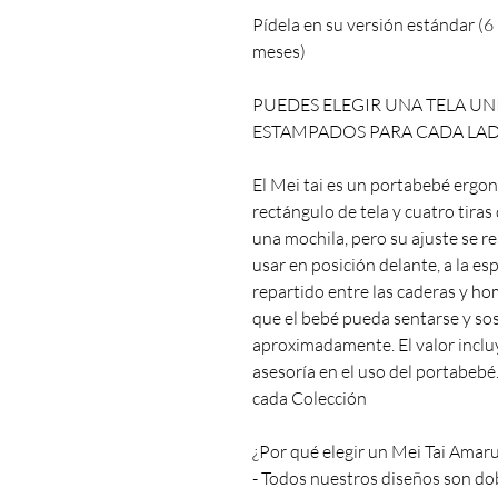
Pídela en su versión estándar (
meses)
PUEDES ELEGIR UNA TELA UNI
ESTAMPADOS PARA CADA LADO
El Mei tai es un portabebé ergo
rectángulo de tela y cuatro tiras 
una mochila, pero su ajuste se r
usar en posición delante, a la es
repartido entre las caderas y h
que el bebé pueda sentarse y sos
aproximadamente. El valor incluy
asesoría en el uso del portabebé
cada Colección
¿Por qué elegir un Mei Tai Amar
- Todos nuestros diseños son do