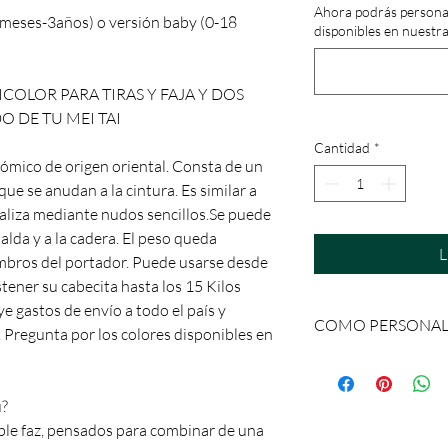
Ahora podrás personali
6 meses-3años) o versión baby (0-18
disponibles en nuestra
COLOR PARA TIRAS Y FAJA Y DOS
 DE TU MEI TAI
Cantidad
*
nómico de origen oriental. Consta de un
que se anudan a la cintura. Es similar a
ealiza mediante nudos sencillos.Se puede
palda y a la cadera. El peso queda
L
ombros del portador. Puede usarse desde
tener su cabecita hasta los 15 Kilos
e gastos de envío a todo el país y
COMO PERSONALIZ
. Pregunta por los colores disponibles en
Ahora podrás personal
el color de un tono que
u?
combinándolo con dos 
para cada lado y capot
ble faz, pensados para combinar de una
comunicarte con nosot