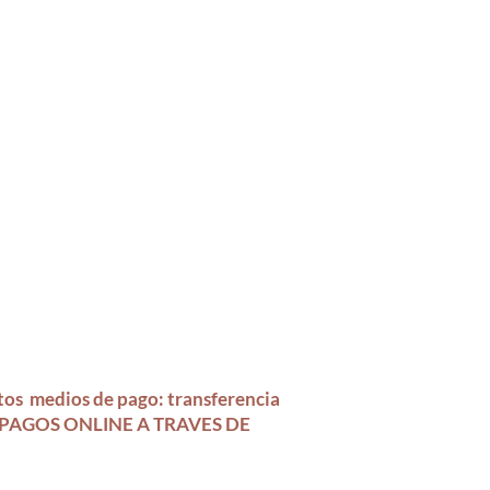
 sepas que nuestros productos no
 por preferencias o cambios de color
tos medios
de pago:
transferencia
A. PAGOS ONLINE A TRAVES DE