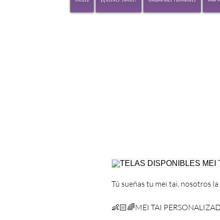
Tú sueñas tu mei tai, nosotros l
👶🏻🌈MEI TAI PERSONALIZ