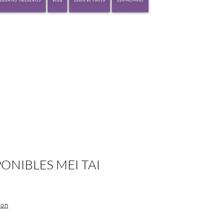
PONIBLES MEI TAI
o
ion