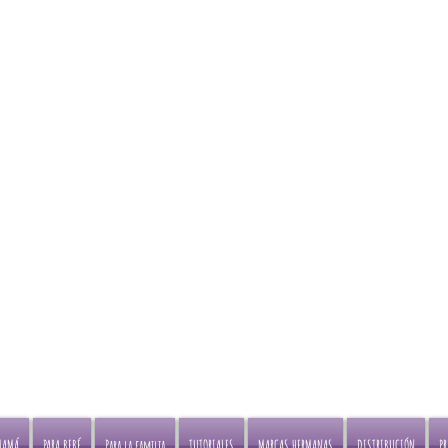
Envíos gratis en Portabe
Compra online o visita nuestras
ciudades principales
tiendas en
Bogotá y Medellin
pagando a través de Transf
Bancaria
MAMÁ
PARA BEBÉ
Para la familia
TUTORIALES
MARCAS HERMANAS
DISTRIBUCIÓN
P