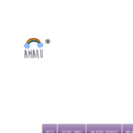
®
Portabebés certificados para el
bienestar de las caderas por el
Instituto internacional de displacia de
Cadera
INICIO
¿QUIENES SOMOS?
CARGADORES PORTABEBÉS
PARA 