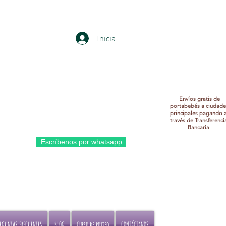
Iniciar sesión
Envíos gratis de
portabebés a ciudade
principales pagando 
través de Transferenci
Bancaria
bés a
Escríbenos por whatsapp
erencia
REGUNTAS FRECUENTES
BLOG
Curso de porteo
CONTÁCTANOS