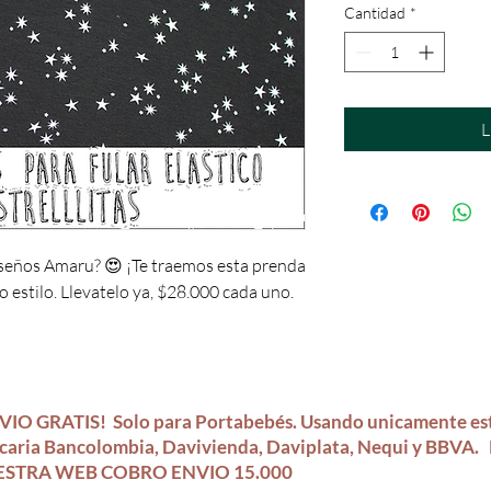
Cantidad
*
L
seños Amaru? 😍 ¡Te traemos esta prenda
 estilo. Llevatelo ya, $28.000 cada uno.
VIO GRATIS!
Solo para Portabebés.
Usando unicamente es
caria Bancolombia, Davivienda, Daviplata, Nequi y BBV
STRA WEB COBRO ENVIO 15.000