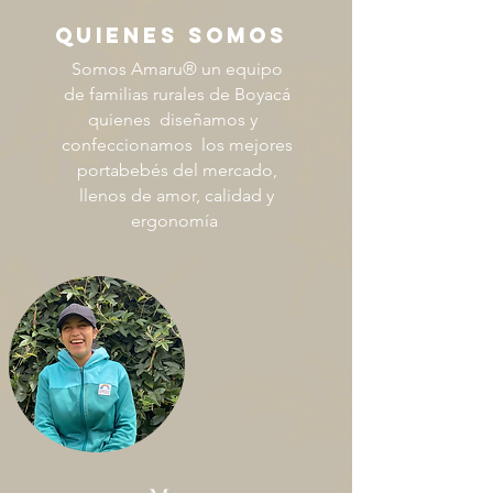
QUIENES SOMOS
Somos Amaru® un equipo
de familias rurales de Boyacá
quienes diseñamos y
confeccionamos los mejores
portabebés del mercado,
llenos de amor, calidad y
ergonomía