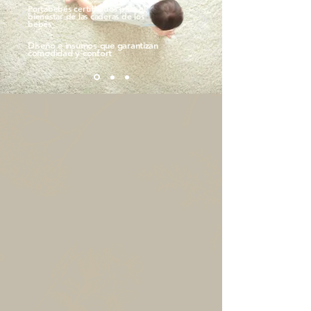
Portabebés certificados para el
bienestar de las caderas de los
bebés
Diseño e insumos que garantizan
comodidad y confort