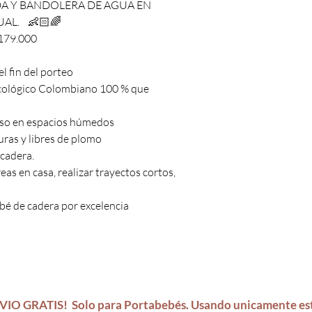
IDA Y BANDOLERA DE AGUA EN
AL. 👶🏻🌈
179.000
l fin del porteo
 ecológico Colombiano 100 % que
 uso en espacios húmedos
duras y libres de plomo
 cadera.
as en casa, realizar trayectos cortos,
bé de cadera por excelencia
VIO GRATIS!
Solo para Portabebés.
Usando unicamente es