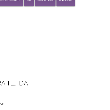
A TEJIDA
o
ion