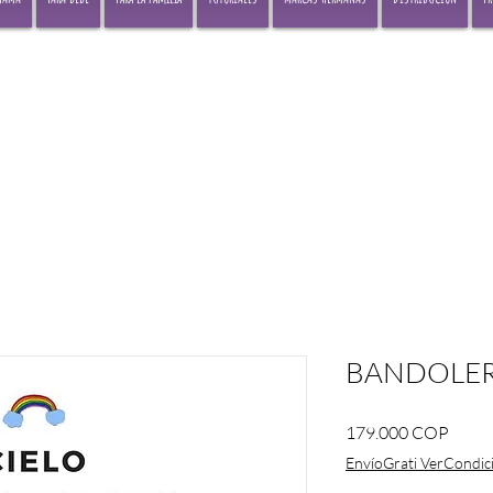
BANDOLER
Preci
179.000 COP
EnvíoGrati VerCondic